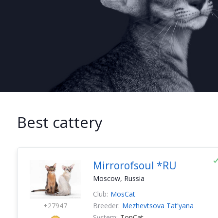
Best cattery
Mirrorofsoul *RU
Moscow, Russia
Club:
MosCat
+27947
Breeder:
Mezhevtsova Tat'yana
System:
TopCat