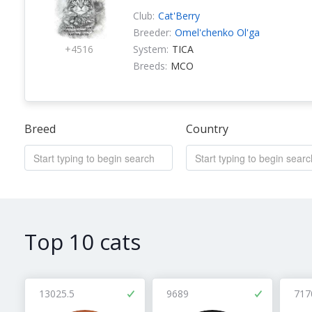
Club:
Cat'Berry
Breeder:
Omel'chenko Ol'ga
+4516
System:
TICA
Breeds:
MCO
Breed
Country
Top 10 cats
13025.5
9689
717