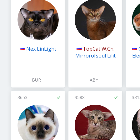
Nex LinLight
TopCat W.Ch.
Mirrorofsoul Lilit
Ele
BUR
ABY
3653
3588
331