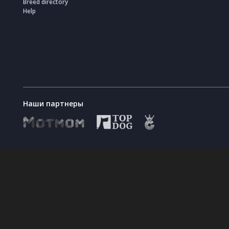
Breed directory
политики использования
Help
файлов cookies.
Наши партнеры