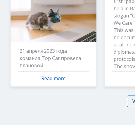
first “pa
held in 
slogan "
We Care!
This was 
no docum
at all: no
21 апреля 2023 года
diplomas,
команда Top Cat провела
protocols
плановой
The show 
образовательный семинар,
on the se
Read more
посвященный анализу и
there was
возможному улучшению
If such a
навыков и средств
standard 
V
обеспечения
require 
информационной
of paper 
безопасности в рамках
alone.
европейского регламента
The judg
защиты персональных
Prof. Dr.