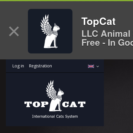
TopCat
×
LLC Animal 
Free - In Go
Log in
Registration