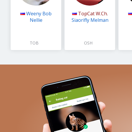
Weeny Bob
TopCat W.Ch.
Nellie
Siaorifly Melman
TOB
OSH