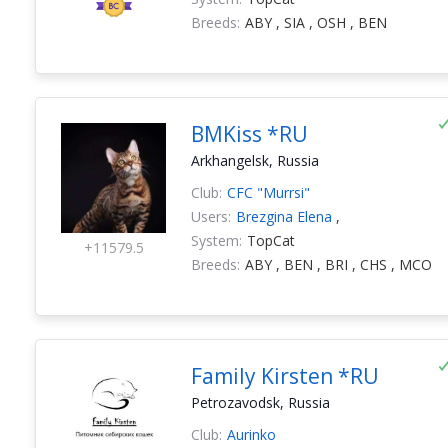
Breeds:
ABY , SIA , OSH , BEN
BMKiss *RU
Arkhangelsk, Russia
Club:
CFC "Murrsi"
Users:
Brezgina Elena
,
System:
TopCat
+11579.5
Breeds:
ABY , BEN , BRI , CHS , MCO
Family Kirsten *RU
Petrozavodsk, Russia
Club:
Aurinko